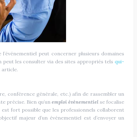
e l’événementiel peut concerner plusieurs domaines
 peut les consulter via des sites appropriés tels
qui-
article.
e, conférence générale, etc.) afin de rassembler un
ate précise. Bien qu’un
emploi événementiel
se focalise
 est fort possible que les professionnels collaborent
’objectif majeur d’un événementiel est d’envoyer un