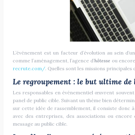
L’événement est un facteur d’évolution au sein d’
comme l’aménagement, l’agence d’
hôtesse
ou encore 
recrute.com/
. Quelles sont les missions principales
Le regroupement : le but ultime de 
Les responsables en événementiel œuvrent souvent d
panel de public cible. Suivant un thème bien détermin
sur cette idée de rassemblement, il consiste donc à 
avec des entreprises, des associations ou encore d
message au public cible.