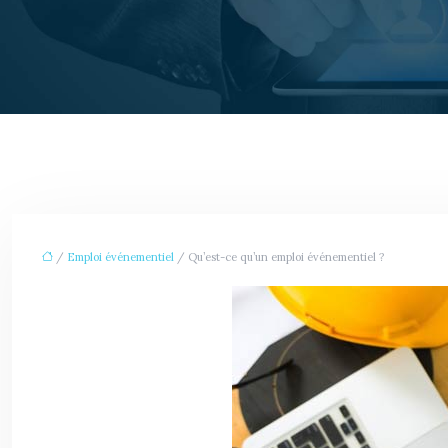
/
Emploi événementiel
/ Qu’est-ce qu’un emploi événementiel ?