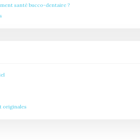
ement santé bucco-dentaire ?
s
el
 originales