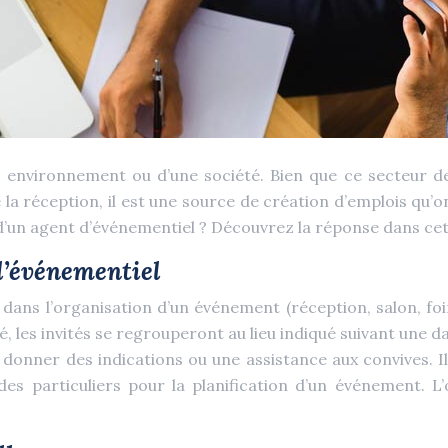
un environnement ou d’une société. Bien que ce secteur d
la réception, il est une source de création d’emplois qu’on
 d’un agent d’événementiel ? Découvrez la réponse dans cet 
l’événementiel
ans l’organisation d’un événement (réception, salon, foir
é, les invités se regrouperont au lieu indiqué suivant une d
donner des indications ou une assistance aux convives. Il
es particuliers pour la planification d’un événement. L