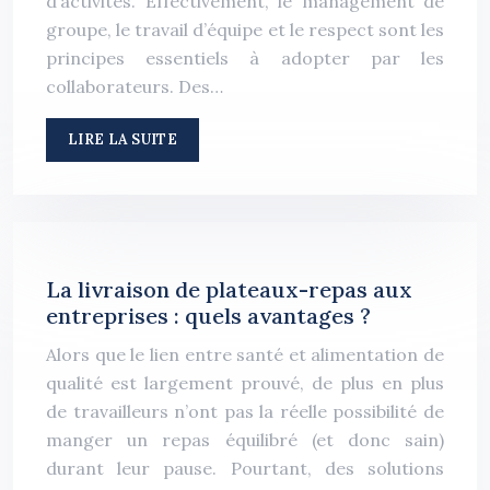
d’activités. Effectivement, le management de
groupe, le travail d’équipe et le respect sont les
principes essentiels à adopter par les
collaborateurs. Des…
LIRE LA SUITE
La livraison de plateaux-repas aux
entreprises : quels avantages ?
Alors que le lien entre santé et alimentation de
qualité est largement prouvé, de plus en plus
de travailleurs n’ont pas la réelle possibilité de
manger un repas équilibré (et donc sain)
durant leur pause. Pourtant, des solutions